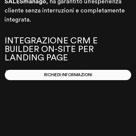
SALESmanago
, ha garantito un’esperienza
cliente senza interruzioni e completamente
integrata.
INTEGRAZIONE CRM E
BUILDER ON-SITE PER
LANDING PAGE
Abbiamo integrato un sistema
CRM
per
RICHIEDI INFORMAZIONI
gestire i lead generati dal sito tramite
SALESmanago
. Questo ha permesso ad
Audiosales
di tracciare e gestire i potenziali
clienti in modo efficace. Inoltre, abbiamo
creato dei template con builder per generare
landing page facilmente integrabili con i form