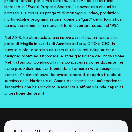
proprio “driver” per la mia carriera. Nel 1991, ho fatto il mio
ingresso in “Eventi Progetti Speciali,” un’avventura che mi ha
portato a lavorare su progetti di montaggio video, produzioni
multimediali e programmazione, come un “guru” dell’informatica.
La mia dedizione mi ha consentito di diventare socio nel 1994.
Nel 2018, ho abbracciato una nuova avventura, entrando a far
parte di Magilla in qualità di Amministratore, CTO e CIO. In
questo ruolo, coordino un team di talentuosi sviluppatori e
designer pronti ad affrontare le sfide quotidiane dell’innovazione.
Nel frattempo, condivido la mia conoscenza come docente nei
corsi post-diploma, contribuendo a formare i web designer di
domani. Ah dimenticavo, ho avuto l’onore di ricoprire il ruolo di
tecnico della Nazionale di Canoa per diversi anni, un’esperienza
fantastica che ha arricchito la mia vita e affinato le mie capacità
di gestione dei team!