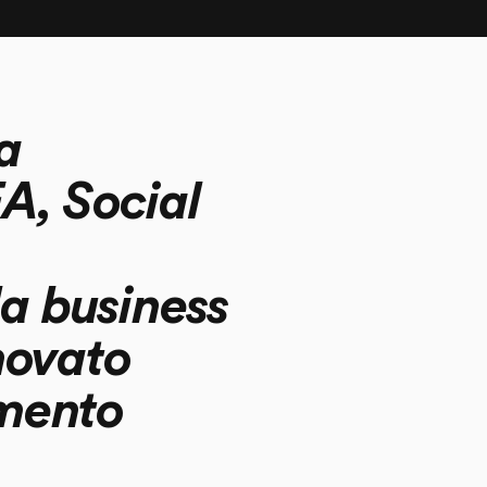
a
EA, Social
la business
novato
amento