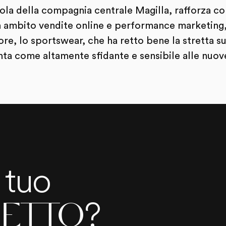
la della compagnia centrale Magilla, rafforza c
n ambito vendite online e performance marketing, 
re, lo sportswear, che ha retto bene la stretta su
ta come altamente sfidante e sensibile alle nuo
l tuo
?
ETTO