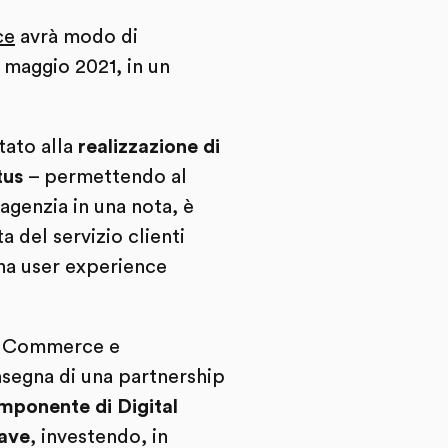
ce
avrà modo di
 maggio 2021, in un
ato alla
realizzazione di
tus
– permettendo al
agenzia in una nota, è
a del servizio clienti
una user experience
la Commerce e
nsegna di una partnership
omponente di Digital
wave
, investendo, in