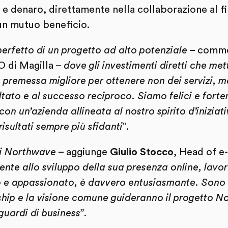
 e denaro, direttamente nella collaborazione al fin
un mutuo beneficio.
erfetto di un progetto ad alto potenziale
– comm
O di Magilla –
dove gli investimenti diretti che me
 premessa migliore per ottenere non dei servizi, m
ultato e al successo reciproco. Siamo felici e fort
con un’azienda allineata al nostro spirito d’iniziat
isultati sempre più sfidanti
”.
di Northwave
– aggiunge
Giulio Stocco
, Head of e
mente allo sviluppo della sua presenza online, la
e appassionato, è davvero entusiasmante. Sono s
ship e la visione comune guideranno il progetto N
guardi di business
”.