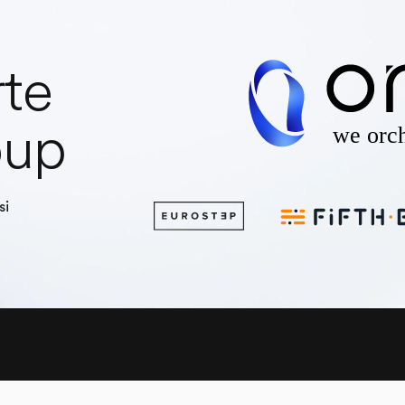
rte
oup
si