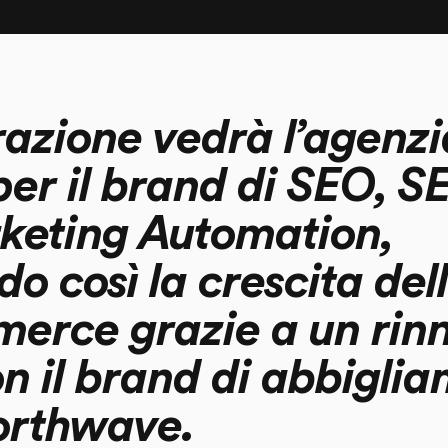
razione vedrà l’agenzi
er il brand di SEO, S
keting Automation,
o così la crescita del
erce grazie a un rin
n il brand di abbigli
orthwave.