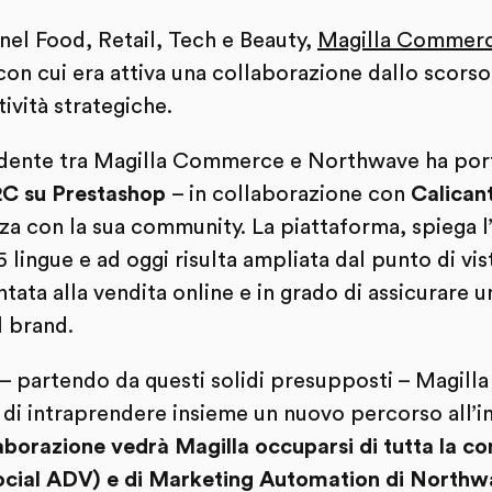
nel Food, Retail, Tech e Beauty,
Magilla Commer
n cui era attiva una collaborazione dallo scorso
tività strategiche.
dente tra Magilla Commerce e Northwave ha port
C su Prestashop
– in collaborazione con
Calican
nza con la sua community. La piattaforma, spiega l’
5 lingue e ad oggi risulta ampliata dal punto di vist
tata alla vendita online e in grado di assicurare 
l brand.
 – partendo da questi solidi presupposti – Magil
i intraprendere insieme un nuovo percorso all’i
aborazione vedrà Magilla occuparsi di tutta la c
ocial ADV) e di Marketing Automation di North