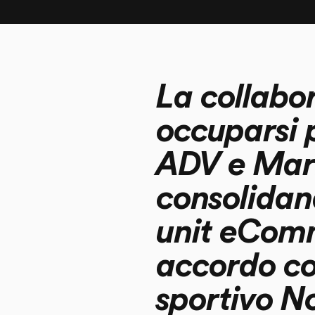
La collabo
occuparsi p
ADV e Mar
consolidand
unit eComm
accordo co
sportivo N