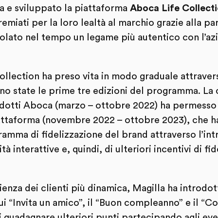
ca e sviluppato la piattaforma
Aboca Life Collect
premiati per la loro lealtà al marchio grazie alla p
lato nel tempo un legame più autentico con l’azien
ollection ha preso vita in modo graduale attraver
ono state le prime tre edizioni del programma. La
rodotti Aboca (marzo – ottobre 2022) ha permesso 
iattaforma (novembre 2022 – ottobre 2023), che h
mma di fidelizzazione del brand attraverso l’int
à interattive e, quindi, di ulteriori incentivi di fid
rienza dei clienti più dinamica, Magilla ha introdo
cui “Invita un amico”, il “Buon compleanno” e il “C
 guadagnare ulteriori punti partecipando agli even