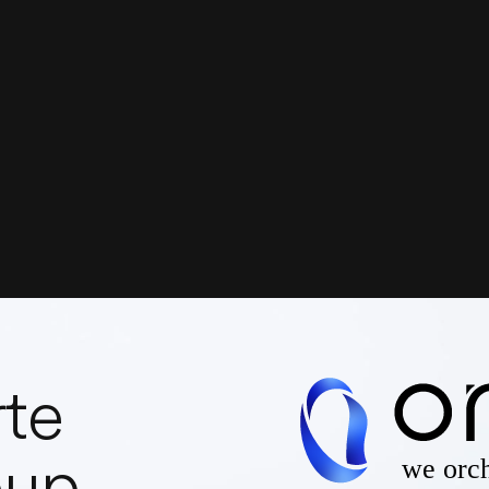
rte
oup