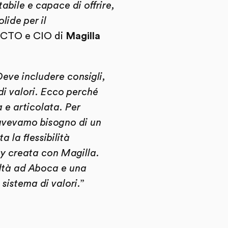
bile e capace di offrire,
lide per il
 CTO e CIO di
Magilla
Deve includere consigli,
 di valori. Ecco perché
 e articolata. Per
 avevamo bisogno di un
 la flessibilità
ty creata con Magilla.
eltà ad Aboca e una
 sistema di valori.
”