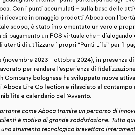
ca. Con i punti accumulati – sulla base delle attivi
di ricevere in omaggio prodotti Aboca con libertà d
A tale scopo, è stato implementato un vero e pro
 di pagamento un POS virtuale che – dialogando 
 utenti di utilizzare i propri “Punti Life” per il 
e (novembre 2023 – ottobre 2024), in presenza d
lavorato per rendere l’esperienza di fidelizzazion
h Company bolognese ha sviluppato nuove attivaz
di Aboca Life Collection e rilasciato al contempo 
enibilità e calendario dell’Avvento.
portante come Aboca tramite un percorso di inno
i clienti è motivo di grande soddisfazione. Tutto 
a uno strumento tecnologico brevettato interament