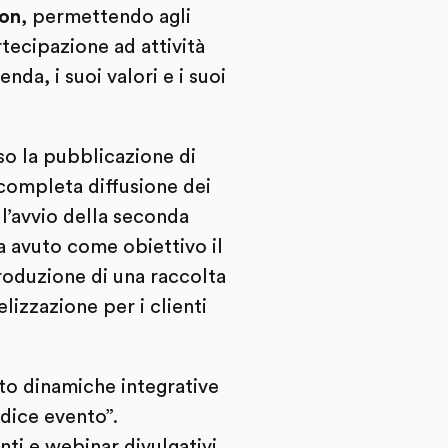
ion
, permettendo agli
artecipazione ad attività
da, i suoi valori e i suoi
so la pubblicazione di
 completa diffusione dei
l’avvio della seconda
a avuto come obiettivo il
roduzione di una raccolta
elizzazione per i clienti
tto dinamiche integrative
odice evento”.
ti e webinar divulgativi