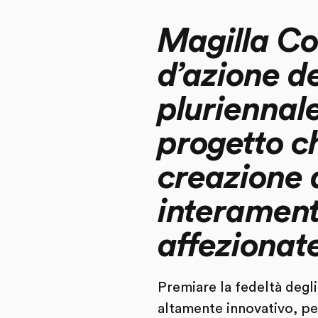
Magilla Co
d’azione d
pluriennal
progetto ch
creazione 
interament
affezionat
Premiare la fedeltà degl
altamente innovativo, pe