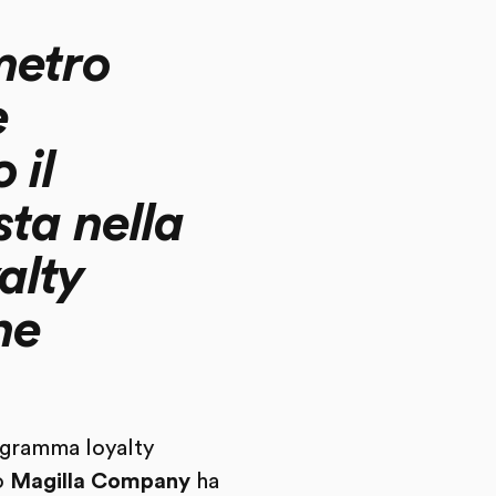
metro
e
 il
sta nella
alty
ne
rogramma loyalty
o
Magilla Company
ha