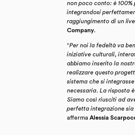
non poco conto: è 100% p
integrandosi perfettament
raggiungimento di un livel
Company
.
“
Per noi la fedeltà va be
iniziative culturali, inte
abbiamo inserito la nostr
realizzare questo proget
sistema che si integrasse
necessaria. La risposta è
Siamo così riusciti ad a
perfetta integrazione sia 
afferma
Alessia Scarpoc