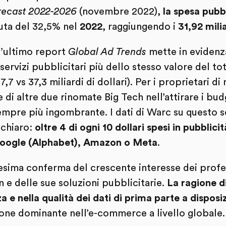
recast 2022-2026
(novembre 2022),
la spesa pubbl
uta del 32,5% nel
2022
, raggiungendo i
31,92 milia
ll’ultimo report
Global Ad Trends
mette in eviden
ervizi pubblicitari più dello stesso valore del tot
,7 vs 37,3 miliardi di dollari). Per i proprietari di 
i altre due rinomate Big Tech nell’attirare i budg
mpre più ingombrante. I dati di Warc su questo s
 chiaro:
oltre 4 di ogni 10 dollari spesi in pubblici
 Google (Alphabet), Amazon o Meta
.
esima conferma del crescente interesse dei profe
 e delle sue soluzioni pubblicitarie.
La ragione di
a e nella qualità dei dati di prima parte a dispo
zione dominante nell’e-commerce a livello globale.