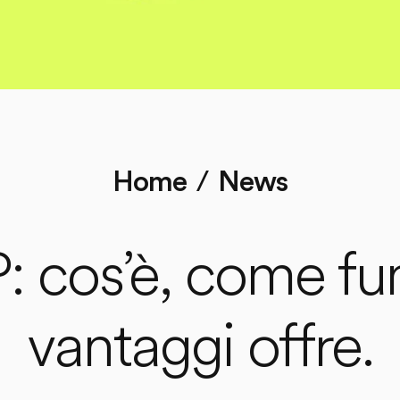
Home
News
cos’è, come fun
vantaggi offre.