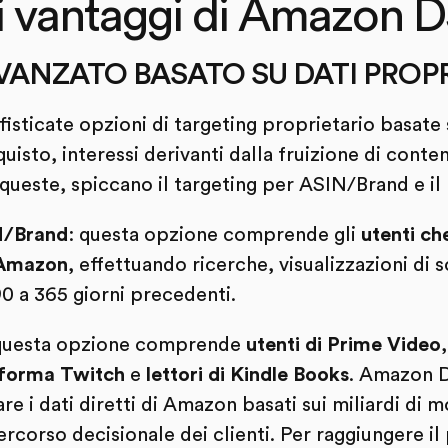
 i vantaggi di Amazon 
VANZATO BASATO SU DATI PROPR
sticate opzioni di targeting proprietario basate 
sto, interessi derivanti dalla fruizione di conten
a queste, spiccano il targeting per ASIN/Brand e il
/Brand
: questa opzione comprende gli
utenti ch
u Amazon
, effettuando ricerche, visualizzazioni di
 90 a 365 giorni precedenti.
 questa opzione comprende
utenti di Prime Video
taforma Twitch
e
lettori di Kindle Books
. Amazon D
zare i dati diretti di Amazon basati sui miliardi di 
ercorso decisionale dei clienti. Per raggiungere il