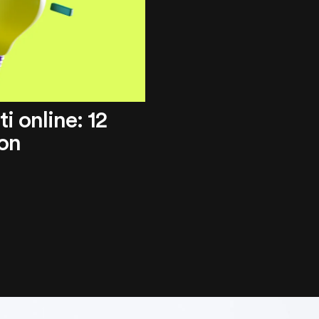
i online: 12
ion