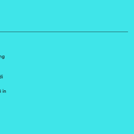
ing
di
 in