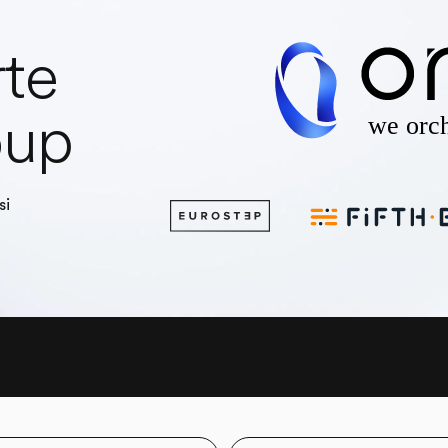
rte
oup
si