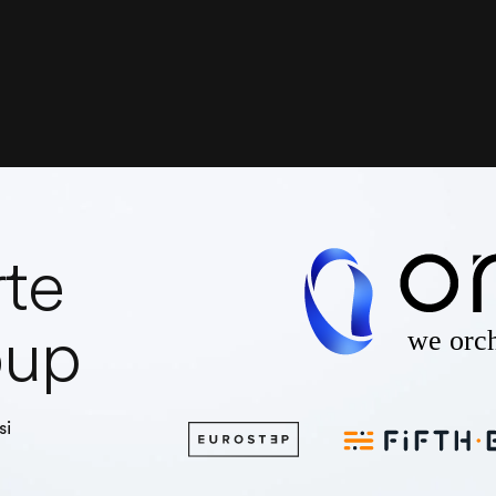
rte
oup
si