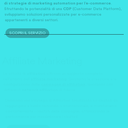
sviluppiamo soluzioni personalizzate per e-commerce
appartenenti a diversi settori.
SCOPRI IL SERVIZIO
Affiliate Marketing
Le attività di
affiliation
offrono un supporto completo
nell’ambito dell’
affiliate marketing
. Gestiamo la creazione e la
configurazione delle
campagne di affiliation
, lavorando con
differenti
network affiliation
di fiducia.
Definiamo una strategia di Affiliation focalizzata sui risultati da
raggiungere a livello nazionale o internazionale, e monitoriamo
costantemente i risultati delle campagne, ottimizzando le
performance per massimizzare i risultati.
SCOPRI IL SERVIZIO