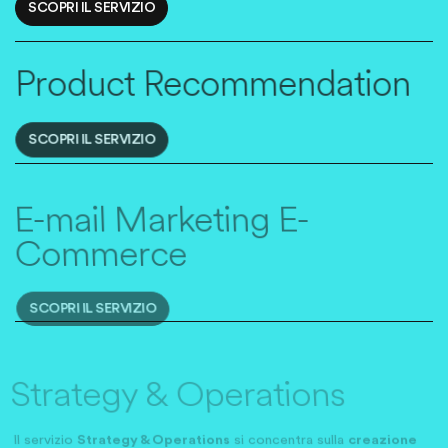
SCOPRI IL SERVIZIO
Product Recommendation
SCOPRI IL SERVIZIO
E-mail Marketing E-
Commerce
SCOPRI IL SERVIZIO
Strategy & Operations
Il servizio
Strategy & Operations
si concentra sulla
creazione
di strategie di marketing automation per l’e-commerce
.
Sfruttando le potenzialità di una
CDP
(Customer Data Platform),