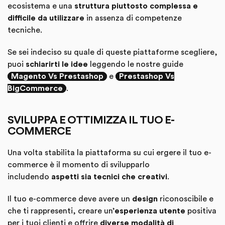
ecosistema e una
struttura piuttosto complessa e
difficile da utilizzare
in assenza di competenze
tecniche.
Se sei indeciso su quale di queste piattaforme scegliere,
puoi
schiarirti le idee
leggendo le nostre guide
Magento Vs Prestashop
e
Prestashop Vs
BigCommerce
.
SVILUPPA E OTTIMIZZA IL TUO E-
COMMERCE
Una volta stabilita la piattaforma su cui ergere il tuo e-
commerce è il momento di svilupparlo
includendo
aspetti sia tecnici che creativi
.
Il tuo e-commerce deve avere un
design
riconoscibile e
che ti rappresenti, creare un’
esperienza utente
positiva
per i tuoi clienti e offrire
diverse modalità di