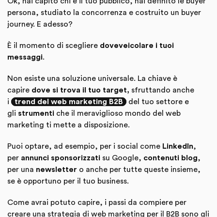
Ok, hai capito chi è il tuo pubblico, hai definito le buyer
persona, studiato la concorrenza e costruito un buyer
journey. E adesso?
È il momento di scegliere
dove
veicolare i tuoi
messaggi
.
Non esiste una soluzione universale. La chiave è
capire
dove si trova il tuo target,
sfruttando anche
i
trend del web marketing B2B
del tuo settore e
gli
strumenti
che il meraviglioso mondo del web
marketing ti mette a disposizione.
Puoi optare, ad esempio, per i social come
LinkedIn
,
per
annunci sponsorizzati
su Google,
contenuti blog
,
per una
newsletter
o anche per tutte queste insieme,
se è opportuno per il tuo business.
Come avrai potuto capire, i passi da compiere per
creare una strategia di web marketing per il B2B sono gli