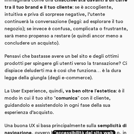
Immaginala come una
chiacchierata davanti a un caffè
tra il tuo brand e il tuo cliente
: se è accogliente,
intuitiva e priva di sorprese negative, l’utente
continuerà la conversazione (leggi: ad esplorare il tuo
negozio); se invece è confusa, complicata o frustrante,
sarà meno propenso a restare (e quindi ancor meno a
concludere un acquisto).
Pensavi che bastasse avere un bel sito e degli ottimi
prodotti per spingere gli utenti verso la transazione? Ci
dispiace deluderti ma è così che funziona… è la dura
legge della giungla (degli e-commerce).
La User Experience, quindi,
va ben oltre l’estetica
: è il
modo in cui il tuo sito “
comunica
” con il cliente,
guidandolo e assistendolo in ogni fase della sua
esperienza d’acquisto.
Una buona UX si basa principalmente sulla
semplicità di
navigazione
, ovvero l
’
accessibilità del sito web
o, in